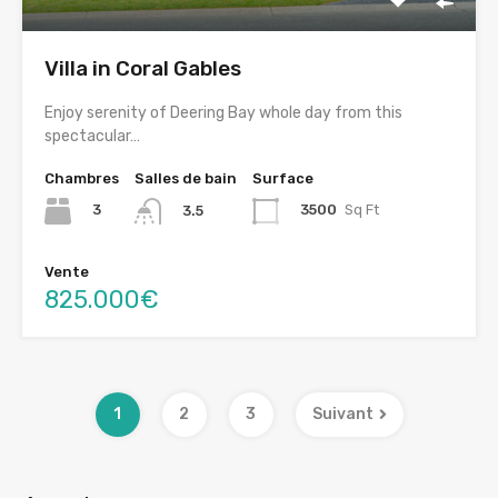
Villa in Coral Gables
Enjoy serenity of Deering Bay whole day from this
spectacular…
Chambres
Salles de bain
Surface
3
3500
Sq Ft
3.5
Vente
825.000€
1
2
3
Suivant